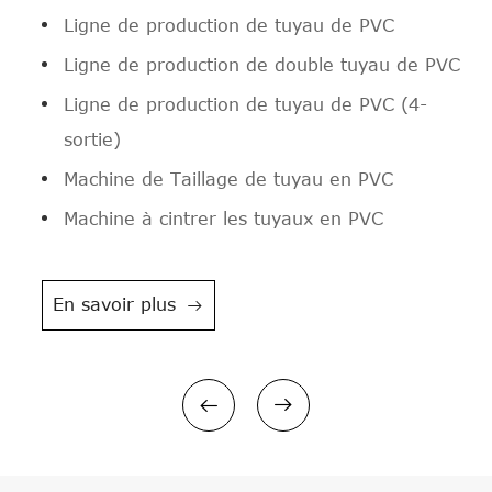
RHJ Multi-Angle Raccord Coude Machine à
PE/PP/PVC
Ligne de production de tuyau de PVC
Tuyau flottant blindé/commun
Déchiqueteuse horizontale

Souder
Bande d'étanchéité en caoutchouc
Ligne de production de double tuyau de PVC
Tuyau de décharge
Ligne de recyclage et de lavage de film LDPE
Machine de découpe de tuyaux multiangle
EPDM/ligne d'extrusion de profil
Ligne de production de tuyau de PVC (4-
BOPP
DJQ
sortie)
Déchiqueteuse à double arbre

Socket Fusion Machine De Soudage
Machine de Taillage de tuyau en PVC
Ligne de pelletisation PVC/WPC

Machine à cintrer les tuyaux en PVC
PE PP Ligne de pelletisation/granulation

En savoir plus



