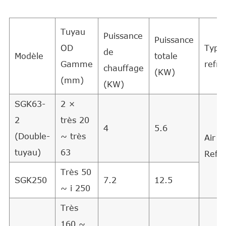
Tuyau
Puissance
Puissance
OD
Type
de
Modèle
totale
Gamme
refro
chauffage
(KW)
(mm)
(KW)
SGK63-
2 ×
2
très 20
4
5.6
(Double-
~ très
Air D
tuyau)
63
Refr
Très 50
SGK250
7.2
12.5
~ i 250
Très
160 ~