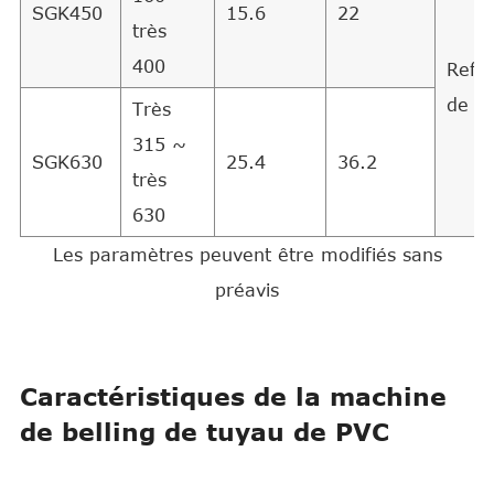
SGK450
15.6
22
très
400
Refr
de l'
Très
315 ~
SGK630
25.4
36.2
très
630
Les paramètres peuvent être modifiés sans
préavis
Caractéristiques de la machine
de belling de tuyau de PVC