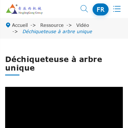


FR

Accueil
Ressource
Vidéo
Déchiqueteuse à arbre unique
Déchiqueteuse à arbre
unique