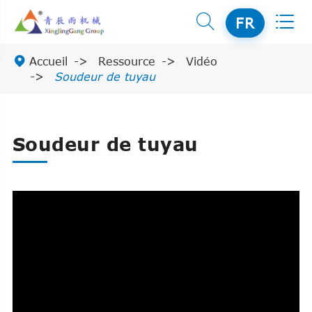


FR

Accueil
Ressource
Vidéo
Soudeur de tuyau
Soudeur de tuyau